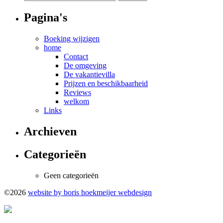
naar:
Pagina's
Boeking wijzigen
home
Contact
De omgeving
De vakantievilla
Prijzen en beschikbaarheid
Reviews
welkom
Links
Archieven
Categorieën
Geen categorieën
©2026
website by boris hoekmeijer webdesign