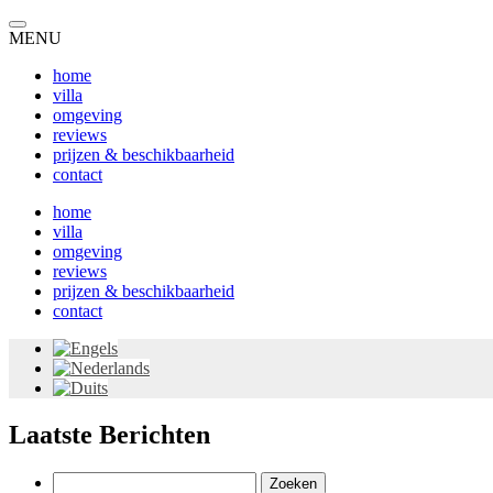
MENU
home
villa
omgeving
reviews
prijzen & beschikbaarheid
contact
home
villa
omgeving
reviews
prijzen & beschikbaarheid
contact
Laatste Berichten
Zoeken