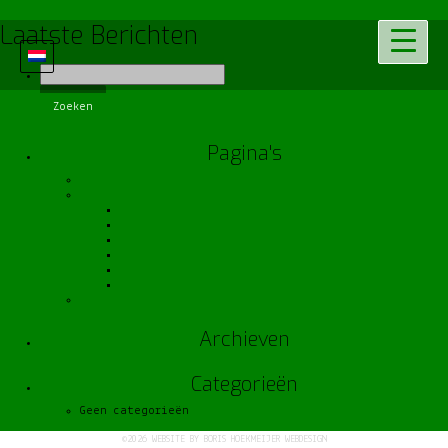
Laatste Berichten
Zoeken
naar:
Pagina's
Boeking wijzigen
home
Contact
De omgeving
De vakantievilla
Prijzen en beschikbaarheid
Reviews
welkom
Links
Archieven
Categorieën
Geen categorieën
©2026
WEBSITE BY BORIS HOEKMEIJER WEBDESIGN